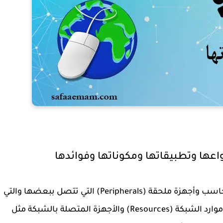
ها وتطبيقاتها ومكوناتها وفوائدها
تعريف شبكة الحاسب هي مجموعة من أجهزة الحاسب وأجهزة ملحقة (Peripherals) التي تتصل ببعضها والتي
تسمح لمستخدميها أن يشتركوا في استخدام موارد الشبكة (Resources) والأجهزة المتصلة بالشبكة مثل