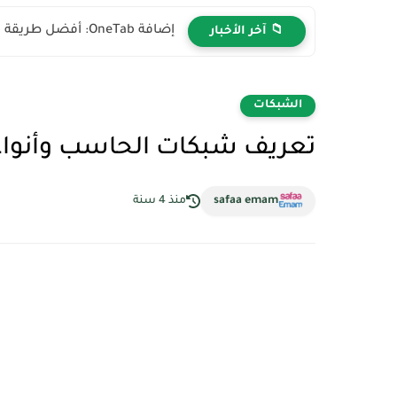
إضافة OneTab: أفضل طريقة لتنظيم التبويبات المفتوحة وتوفير الرام في...
📁 آخر الأخبار
الشبكات
تعريف شبكات الحاسب وأنواعه
safaa emam
منذ 4 سنة