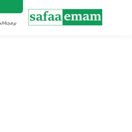
برمجة
ال