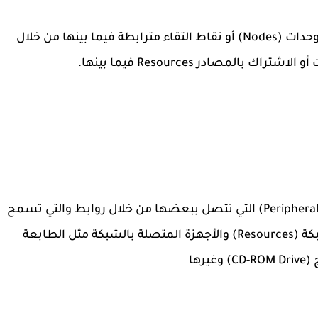
بأنها تتكون من عدد من الوحدات (Nodes) أو نقاط التقاء مترابطة فيما بينها من خلال
المصادر Resources فيما بينها.
هي مجموعة من أجهزة الحاسب وأجهزة ملحقة (Peripherals) التي تتصل ببعضها من خلال روابط والتي تسمح
لمستخدميها أن يشتركوا في استخدام موارد الشبكة (Resources) والأجهزة المتصلة بالشبكة مثل الطابعة