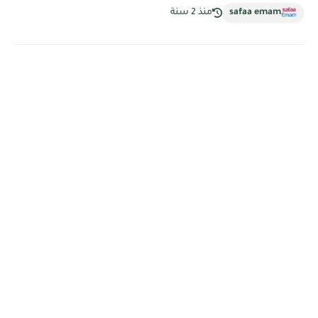
safaa emam
منذ 2 سنة