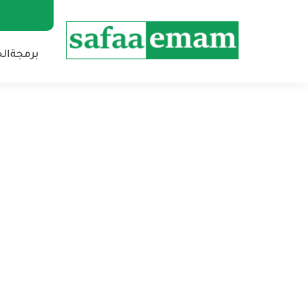
برمجة
ال