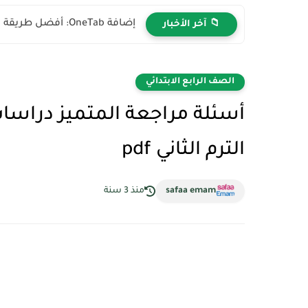
إضافة OneTab: أفضل طريقة لتنظيم التبويبات المفتوحة وتوفير الرام في...
📁 آخر الأخبار
الصف الرابع الابتدائي
الترم الثاني pdf
safaa emam
منذ 3 سنة