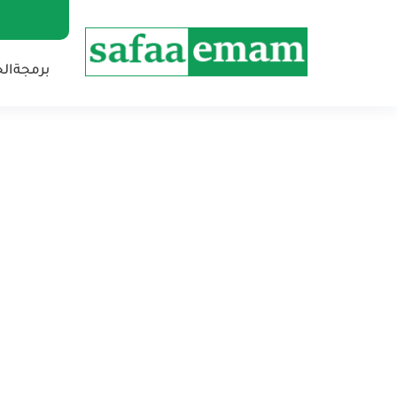
برمجة
ال