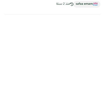
safaa emam
منذ 2 سنة