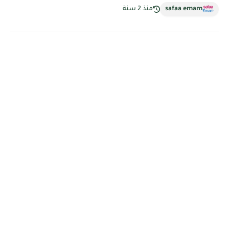
safaa emam
منذ 2 سنة